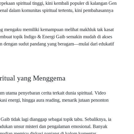
epekaan spiritual tinggi, kini kembali populer di kalangan Gen
kenal dalam komunitas spiritual tertentu, kini pembahasannya
ang mengaku memiliki kemampuan melihat makhluk tak kasat
membuat topik Indigo & Energi Gaib semakin mudah di akses
jikan dengan sudut pandang yang beragam—mulai dari edukatif
iritual yang Menggema
 utama penyebaran cerita terkait dunia spiritual. Video
kasi energi, hingga aura reading, menarik jutaan penonton
ib tidak lagi dianggap sebagai topik tabu. Sebaliknya, ia
madukan unsur misteri dan pengalaman emosional. Banyak
mudian memicu diskusi panjang di kolom komentar.