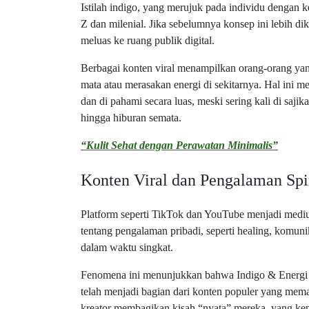
Istilah indigo, yang merujuk pada individu dengan k
Z dan milenial. Jika sebelumnya konsep ini lebih di
meluas ke ruang publik digital.
Berbagai konten viral menampilkan orang-orang y
mata atau merasakan energi di sekitarnya. Hal ini 
dan di pahami secara luas, meski sering kali di sa
hingga hiburan semata.
“Kulit Sehat dengan Perawatan Minimalis”
Konten Viral dan Pengalaman Sp
Platform seperti TikTok dan YouTube menjadi medium
tentang pengalaman pribadi, seperti healing, komuni
dalam waktu singkat.
Fenomena ini menunjukkan bahwa Indigo & Energi Ga
telah menjadi bagian dari konten populer yang me
kreator membagikan kisah “nyata” mereka, yang ke