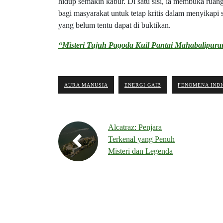
hidup semakin kabur. Di satu sisi, ia membuka ruang e
bagi masyarakat untuk tetap kritis dalam menyikapi s
yang belum tentu dapat di buktikan.
“Misteri Tujuh Pagoda Kuil Pantai Mahabalipur
AURA MANUSIA
ENERGI GAIB
FENOMENA IND
Alcatraz: Penjara
Terkenal yang Penuh
Misteri dan Legenda