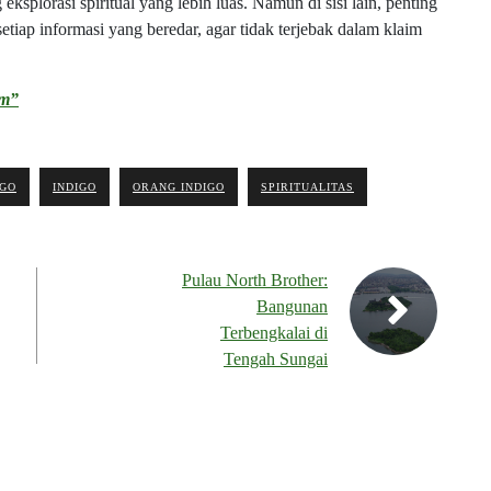
ksplorasi spiritual yang lebih luas. Namun di sisi lain, penting
etiap informasi yang beredar, agar tidak terjebak dalam klaim
am”
IGO
INDIGO
ORANG INDIGO
SPIRITUALITAS
Pulau North Brother:
Bangunan
Terbengkalai di
Tengah Sungai