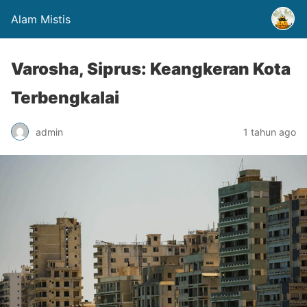
Alam Mistis
Varosha, Siprus: Keangkeran Kota
Terbengkalai
admin
1 tahun ago