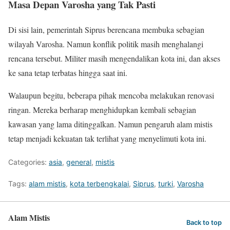
Masa Depan Varosha yang Tak Pasti
Di sisi lain, pemerintah Siprus berencana membuka sebagian
wilayah Varosha. Namun konflik politik masih menghalangi
rencana tersebut. Militer masih mengendalikan kota ini, dan akses
ke sana tetap terbatas hingga saat ini.
Walaupun begitu, beberapa pihak mencoba melakukan renovasi
ringan. Mereka berharap menghidupkan kembali sebagian
kawasan yang lama ditinggalkan. Namun pengaruh alam mistis
tetap menjadi kekuatan tak terlihat yang menyelimuti kota ini.
Categories:
asia
,
general
,
mistis
Tags:
alam mistis
,
kota terbengkalai
,
Siprus
,
turki
,
Varosha
Alam Mistis
Back to top