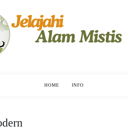
yimpan Rahasia.
HOME
INFO
odern