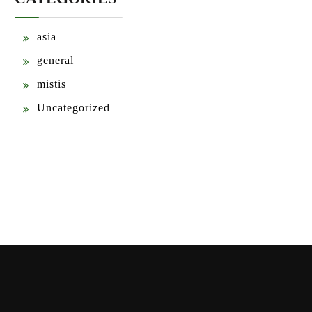
asia
general
mistis
Uncategorized