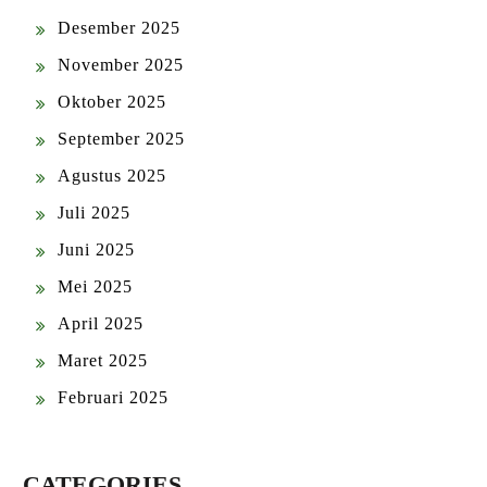
Desember 2025
November 2025
Oktober 2025
September 2025
Agustus 2025
Juli 2025
Juni 2025
Mei 2025
April 2025
Maret 2025
Februari 2025
CATEGORIES