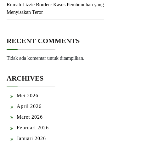
Rumah Lizzie Borden: Kasus Pembunuhan yang
Menyisakan Teror
RECENT COMMENTS
Tidak ada komentar untuk ditampilkan.
ARCHIVES
Mei 2026
April 2026
Maret 2026
Februari 2026
Januari 2026